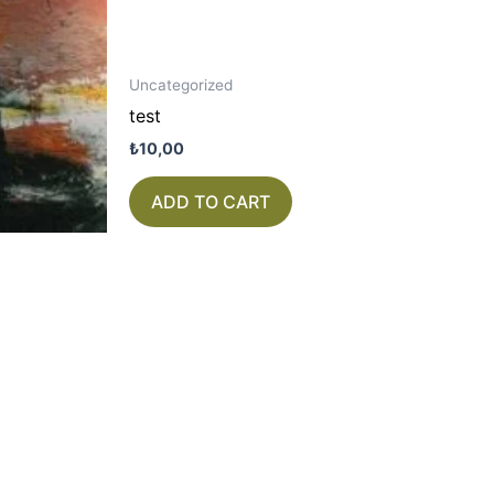
Uncategorized
test
₺
10,00
ADD TO CART